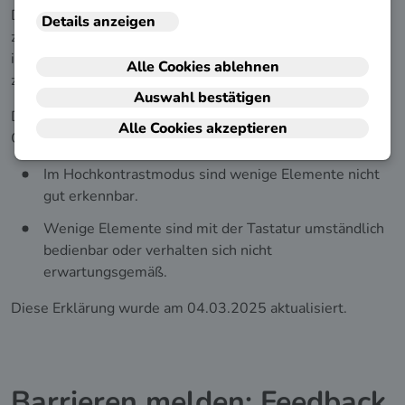
Die Webseiten sind mit den genannten Anforderungen
zum größten Teil vereinbar. Die Bundesagentur für Arbeit
ist bemüht, die verbleibenden Barrieren schnellstmöglich
zu beheben.
Die nachstehend aufgeführten Inhalte sind aus folgenden
Gründen
nicht barrierefrei
:
Im Hochkontrastmodus sind wenige Elemente nicht
gut erkennbar.
Wenige Elemente sind mit der Tastatur umständlich
bedienbar oder verhalten sich nicht
erwartungsgemäß.
Diese Erklärung wurde am 04.03.2025 aktualisiert.
Barrieren melden: Feedback