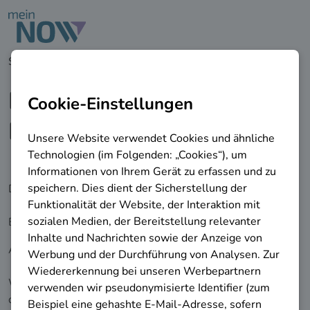
zu den Hauptinhalten springen
Startseite
Erklärung zur Barrierefreiheit
Erklärung zur
Barrierefreiheit
Diese Erklärung zur Barrierefreiheit gilt für die unter
https://mein-now.de
veröffentlichte Webseite der
Bundesagentur für Arbeit.
Als öffentliche Stelle im Sinne der
Richtlinie (EU) 2016/2102
sind wir bemüht, die
Webseiten unter
https://mein-now.de
im Einklang mit
den Bestimmungen der UN-Behindertenrechtskonvention