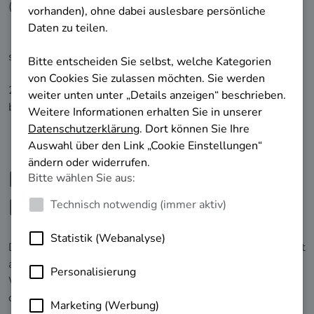
(UN-BRK), des
Behindertengleichstellungsgesetzes des Bundes
(BGG)
sowie der
Barrierefreien-Informationstechnik-Verordnung
(BITV
2.0) zur Umsetzung der
Richtlinie (EU) 2016/2102
barrierefrei zugänglich zu machen.
Barrierefreiheit dieser
Internetseite
Die Überprüfung der Einhaltung der Anforderungen beruht
auf
unabhängigen BITV 2.0-Tests
, die im Rahmen der
Weiterentwicklung des Internetauftritts kontinuierlich
durchgeführt werden,
zuletzt im Juli 2024.