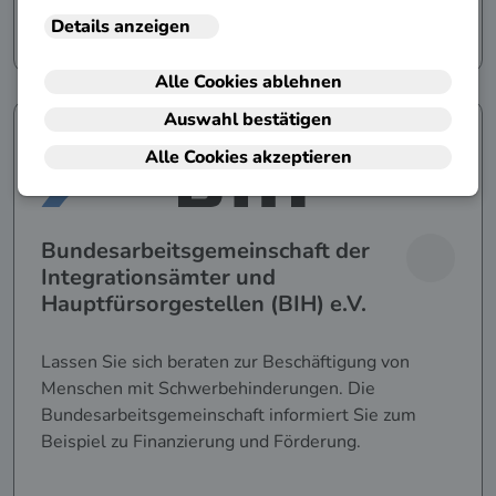
Details ansehen
Bundesarbeitsgemeinschaft der
Integrationsämter und
Hauptfürsorgestellen (BIH) e.V.
Lassen Sie sich beraten zur Beschäftigung von
Menschen mit Schwerbehinderungen. Die
Bundesarbeitsgemeinschaft informiert Sie zum
Beispiel zu Finanzierung und Förderung.