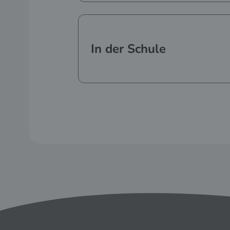
In der Schule