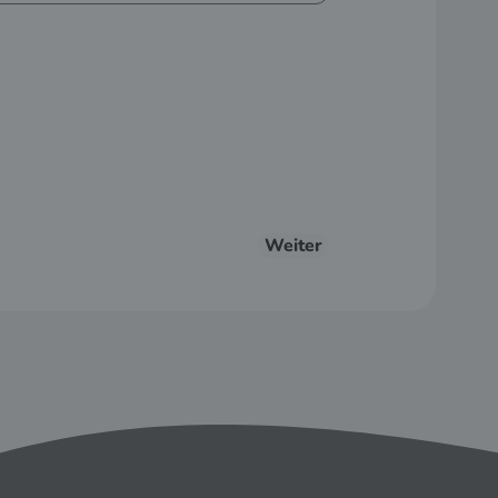
Weiter