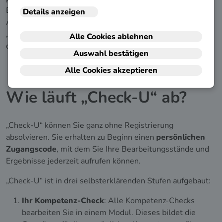
Basis und auf Grundlage der Angaben Ihrer bevorzugten
Arbeitsbedingen und Interessensgebiete empfiehlt
„Check-U“ Ihnen
Ausbildungsberufe
oder
Studienfächer
,
die zu Ihren
persönlichen Stärken
passen.
Wie läuft „Check-U“ ab?
„Check-U“ können Sie ganz ohne Registrierung
absolvieren. Sie erhalten zu Beginn einen
persönlichen
Zugangscode
, mit dem Sie Ihre Bearbeitungsstände und
Ergebnisse jederzeit aufrufen können.
„Check-U“ ist in drei selbsterklärenden Stufen aufgebaut:
Ihr Kompetenz-Check
: Alle Kompetenz-Checks
bearbeiten Sie in einem Modul. Dieses bildet die