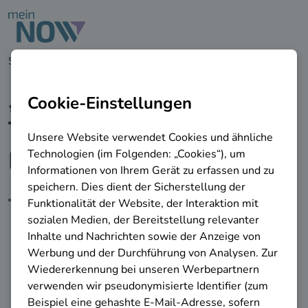
zu den Hauptinhalten springen
Startseite
Berufliche Online-Tests & Tools
Check-U
„Check-U“ – der Online-
Test zur
Berufsorientierung
Finden Sie die passende
Ausbildung oder das passende
Studium – durch den
testpsychologisch fundierten
Berufsorientierungs-Test der