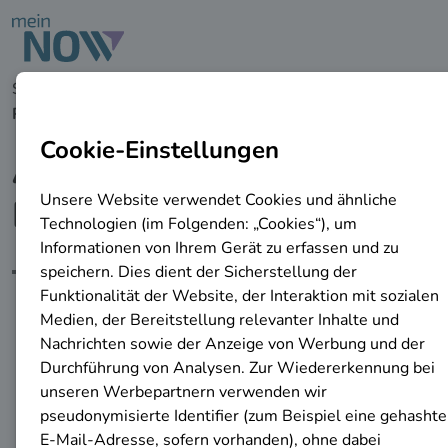
zu den Hauptinhalten springen
Startseite
Förderung
Fördernavigator
Aufstiegsfortbi
Prämie in Bremen
Aufstiegsfortbildungs-
Prämie in Bremen
Fördermöglichkeiten für Ihre
Weiterbildung: Wichtige Infos zur
Aufstiegsfortbildungs-Prämie –
Voraussetzungen, Höhe, Antrag.