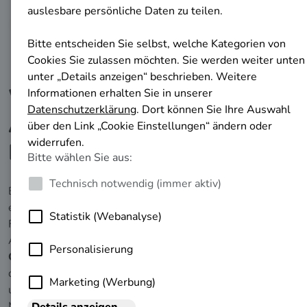
Was ist die
Aufstiegsfortbildungs-
Prämie?
Bei der Aufstiegsfortbildungs-Prämie handelt es sich um
eine
finanzielle Unterstützung
des Landes Bremen. Das
Förderprogramm ermöglicht es Ihnen, an beruflichen
Aufstiegsfortbildungen teilzunehmen, um die eigene
Qualifikation zu stärken
und
beruflich aufzusteigen
. Zu
den Aufstiegsfortbildungen, die das Förderprogramm
unterstützt, zählen beispielsweise Prüfungen zur
Meisterin oder zum Meister, zur Technikerin oder zum