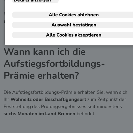
Techniker, zur Fachwirtin oder zum Fachwirt, zur
Fachkauffrau oder zum Fachkaufmann, zur Erzieherin oder
zum Erzieher.
Wann kann ich die
Aufstiegsfortbildungs-
Prämie erhalten?
Die Aufstiegsfortbildungs-Prämie erhalten Sie, wenn sich
Ihr
Wohnsitz oder Beschäftigungsort
zum Zeitpunkt der
Feststellung des Prüfungsergebnisses seit mindestens
sechs Monaten im Land Bremen
befindet.