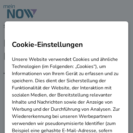
zu den Hauptinhalten springen
Startseite
Berufe & Perspektiven
Berufsauswahl
Berufsbilder und
Perspektiven
Erfahren Sie alles über erforderliche
Kompetenzen, Zukunftsaussichten
und Verdienstmöglichkeiten.