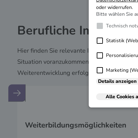
Berufliche Impulse e
Hier finden Sie relevante Informationen, die 
Situation voranzukommen. Nutzen Sie diese 
Weiterentwicklung erfolgreich zu planen.
Weiterbildungs­möglichkeiten