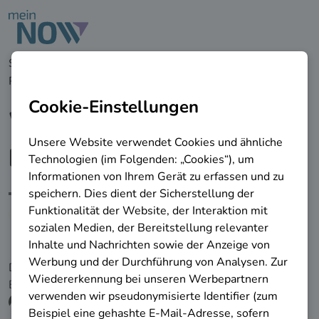
zu den Hauptinhalten springen
Startseite
Berufe &
Perspektiven
Wirtschaftspädagoge/-pädagogin
Wirtschaftspädagoge/-
pädagogin
Berufliche Einsatzmöglichkeit
Die folgenden Informationen werden von der
Bundesagentur für Arbeit bereitgestellt.