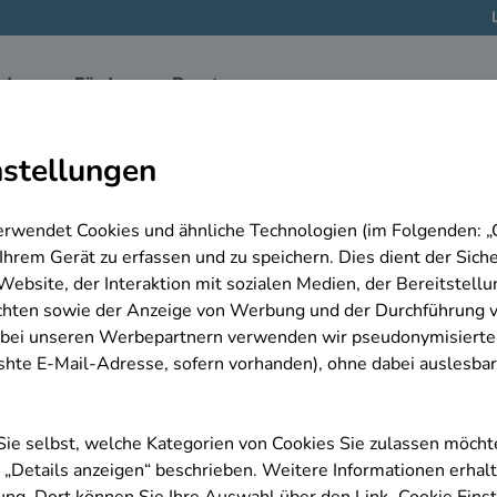
egleiter/in
gleiter/in
hkeit
 Bundesagentur für Arbeit bereitgestellt.