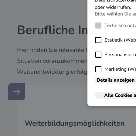
Berufliche Impulse e
Hier finden Sie relevante Informationen, die 
Situation voranzukommen. Nutzen Sie diese 
Weiterentwicklung erfolgreich zu planen.
Weiterbildungs­möglichkeiten